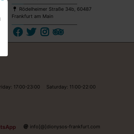
Rödelheimer Straße 34b, 60487
Frankfurt am Main
d
facebook
twitter
instagram
trip advisor
riday: 17:00-23:00
Saturday: 11:00-22:00
info[@]dionysos-frankfurt.com
tsApp