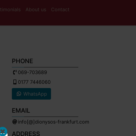
timonials
About us
Contact
PHONE
069-703689
0177 7446060
WhatsApp
EMAIL
info[@]dionysos-frankfurt.com
ADDRESS