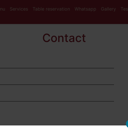
nu
Services
Table reservation
Whatsapp
Gallery
Tes
Contact
Name
Telephone
Email
Message