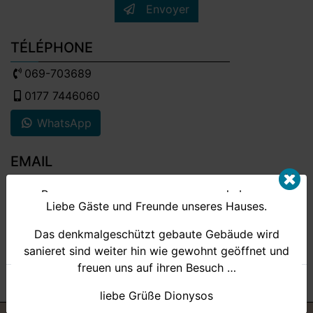
Envoyer
TÉLÉPHONE
069-703689
0177 7446060
WhatsApp
EMAIL
info[@]dionysos-frankfurt.com
Pour nous assurer que nous avons la bonne
Liebe Gäste und Freunde unseres Hauses.
expérience sur notre site, nous utilisons des
ADRESSE
cookies. En utilisant notre site, vous acceptez leur
Das denkmalgeschützt gebaute Gebäude wird
Rödelheimer Straße 34b, 60487 Frankfurt am Main
utilisation.
sanieret sind weiter hin wie gewohnt geöffnet und
freuen uns auf ihren Besuch …
facebook
twitter
instagram
trip advisor
Politique en matière de cookies
J'accepte
liebe Grüße Dionysos