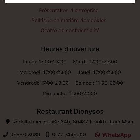
Présentation d'entreprise
Politique en matière de cookies
Charte de confidentialité
Heures d'ouverture
Lundi: 17:00-23:00
Mardi: 17:00-23:00
Mercredi: 17:00-23:00
Jeudi: 17:00-23:00
Vendredi: 17:00-23:00
Samedi: 11:00-22:00
Dimanche: 11:00-22:00
Restaurant Dionysos
Rödelheimer Straße 34b, 60487 Frankfurt am Main
069-703689
0177 7446060
WhatsApp