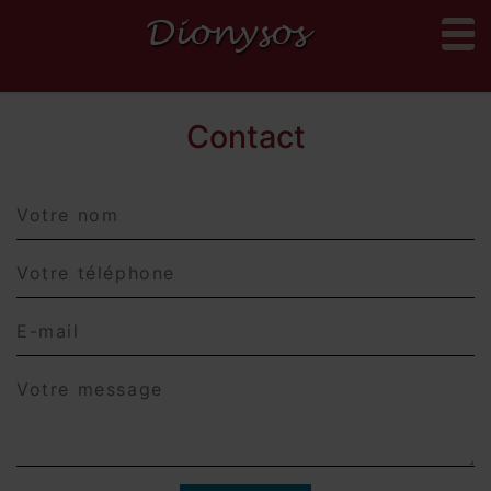
to
Contact
Name
Telephone
Email
Message