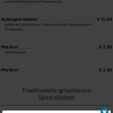
mit Gemüsefüllung und Tomatensoße
Aubergine Kasseri
€ 15,00
gefüllt mit Schafskäse, Tomatensoße und überbackenem
Emmentaler
Pita Brot
€ 2,50
mit Knoblauch
Pita Brot
€ 2,50
Traditionelle griechische
Spezialitäten